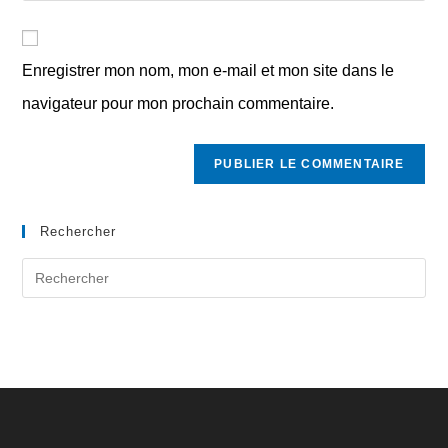
address
l’URL
comment
to
de
comment
votre
Enregistrer mon nom, mon e-mail et mon site dans le
site
navigateur pour mon prochain commentaire.
(facultatif)
Rechercher