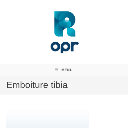
Skip
to
content
MENU
Emboiture tibia