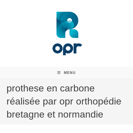
Skip
to
content
MENU
prothese en carbone
réalisée par opr orthopédie
bretagne et normandie