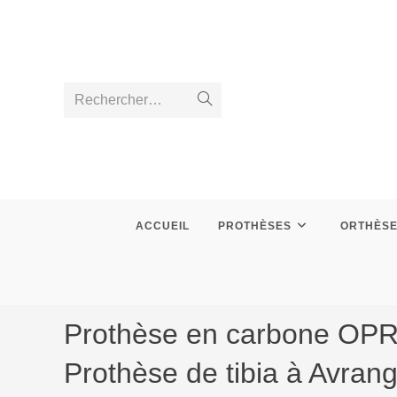
Skip
to
content
Rechercher…
Envoyer
la
recherche
ACCUEIL
PROTHÈSES
ORTHÈS
Prothèse en carbone OPR, f
Prothèse de tibia à Avrang