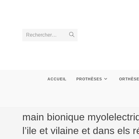
Skip
to
content
Rechercher…
Envoyer
la
recherche
ACCUEIL
PROTHÈSES
ORTHÈS
main bionique myolelectr
l’ile et vilaine et dans el