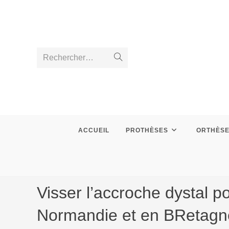
Skip
to
content
Rechercher…
Envoyer
la
recherche
ACCUEIL
PROTHÈSES
ORTHÈS
Visser l’accroche dystal p
Normandie et en BRetagn