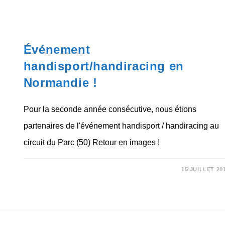
NON CLASSÉ
Événement
handisport/handiracing en
Normandie !
Pour la seconde année consécutive, nous étions
partenaires de l'événement handisport / handiracing au
circuit du Parc (50) Retour en images !
SUR
COMMENTAIRES FERMÉS
15 JUILLET 20
ÉVÉNEMENT
HANDISPORT/HANDIRACING
EN
NORMANDIE
!