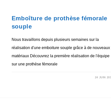
PROTHÈSE
NON CLASSÉ
Emboîture de prothèse fémorale
souple
Nous travaillons depuis plusieurs semaines sur la
réalisation d'une emboiture souple grâce à de nouveaux
matériaux Découvrez la première réalisation de l'équipe
sur une prothèse fémorale
SUR
COMMENTAIRES FERMÉS
24 JUIN 20
EMBOÎTURE
DE
PROTHÈSE
FÉMORALE
SOUPLE