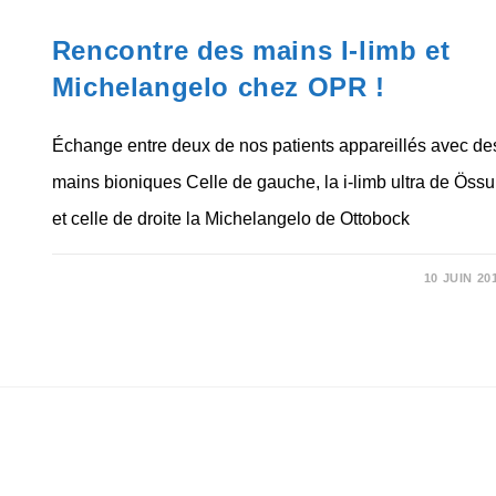
NON CLASSÉ
Rencontre des mains I-limb et
Michelangelo chez OPR !
Échange entre deux de nos patients appareillés avec de
mains bioniques Celle de gauche, la i-limb ultra de Össu
et celle de droite la Michelangelo de Ottobock
SUR
COMMENTAIRES FERMÉS
10 JUIN 20
RENCONTRE
DES
MAINS
I-
LIMB
ET
MICHELANGELO
CHEZ
OPR
!