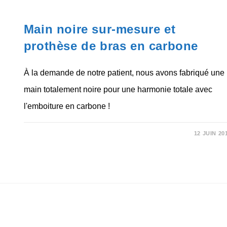
NON CLASSÉ
Main noire sur-mesure et
prothèse de bras en carbone
À la demande de notre patient, nous avons fabriqué une
main totalement noire pour une harmonie totale avec
l'emboiture en carbone !
SUR
COMMENTAIRES FERMÉS
12 JUIN 20
MAIN
NOIRE
SUR-
MESURE
ET
PROTHÈSE
DE
BRAS
EN
CARBONE