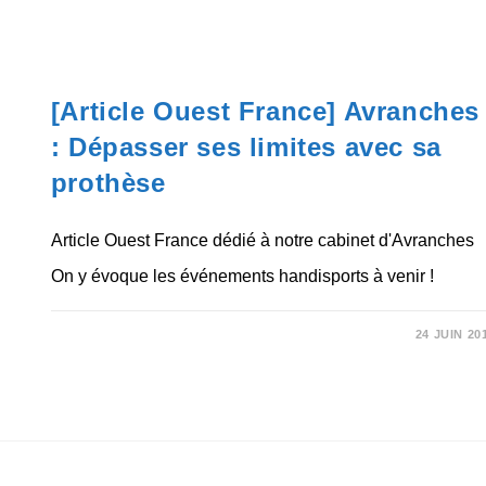
NON CLASSÉ
[Article Ouest France] Avranches
: Dépasser ses limites avec sa
prothèse
Article Ouest France dédié à notre cabinet d'Avranches
On y évoque les événements handisports à venir !
SUR
COMMENTAIRES FERMÉS
24 JUIN 20
[ARTICLE
OUEST
FRANCE]
AVRANCHES
:
DÉPASSER
SES
LIMITES
AVEC
SA