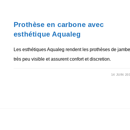
NON CLASSÉ
Prothèse en carbone avec
esthétique Aqualeg
Les esthétiques Aqualeg rendent les prothèses de jamb
très peu visible et assurent confort et discretion.
SUR
COMMENTAIRES FERMÉS
14 JUIN 20
PROTHÈSE
EN
CARBONE
AVEC
ESTHÉTIQUE
AQUALEG