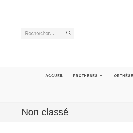
Skip
to
content
Rechercher…
Envoyer
la
recherche
ACCUEIL
PROTHÈSES
ORTHÈS
Non classé