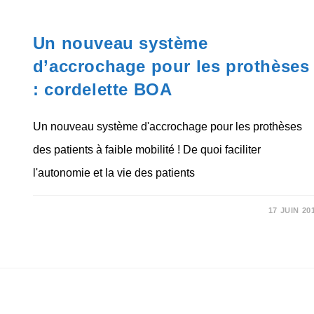
NON CLASSÉ
Un nouveau système
d’accrochage pour les prothèses
: cordelette BOA
Un nouveau système d'accrochage pour les prothèses
des patients à faible mobilité ! De quoi faciliter
l'autonomie et la vie des patients
SUR
COMMENTAIRES FERMÉS
17 JUIN 20
UN
NOUVEAU
SYSTÈME
D’ACCROCHAGE
POUR
LES
PROTHÈSES
:
CORDELETTE
BOA