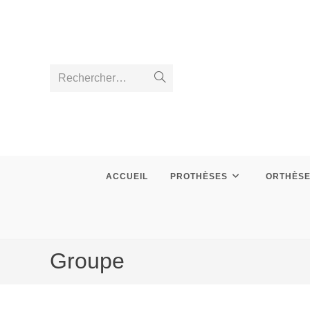
Skip
to
content
Rechercher…
Envoyer
la
recherche
ACCUEIL
PROTHÈSES
ORTHÈS
Groupe