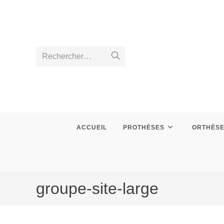
Skip
to
content
Rechercher…
Envoyer
la
recherche
ACCUEIL
PROTHÈSES
ORTHÈS
groupe-site-large