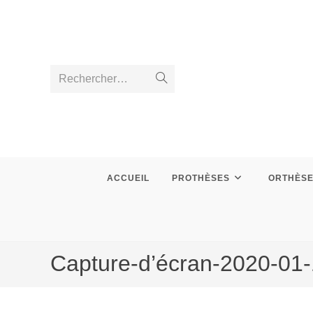
Skip
to
content
Rechercher…
Envoyer
la
recherche
ACCUEIL
PROTHÈSES
ORTHÈS
Capture-d’écran-2020-01-