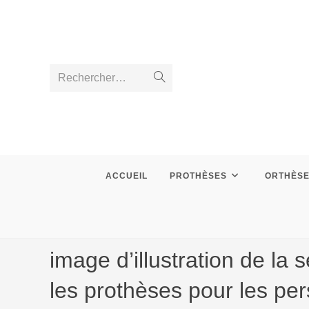
Skip
to
content
Rechercher…
Envoyer
la
recherche
ACCUEIL
PROTHÈSES
ORTHÈS
image d’illustration de l
les prothèses pour les p