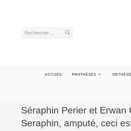
Skip
to
content
Rechercher…
Envoyer
la
recherche
ACCUEIL
PROTHÈSES
ORTHÈS
Séraphin Perier et Erwan 
Seraphin, amputé, ceci est