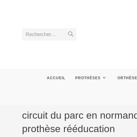
Skip
to
content
Rechercher…
Envoyer
la
recherche
ACCUEIL
PROTHÈSES
ORTHÈS
circuit du parc en normand
prothèse rééducation