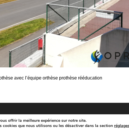
rothèse avec l’équipe orthèse prothèse rééducation
us offrir la meilleure expérience sur notre site.
s cookies que nous utilisons ou les désactiver dans la section
réglage
Copyright - WordPress Theme by OceanWP