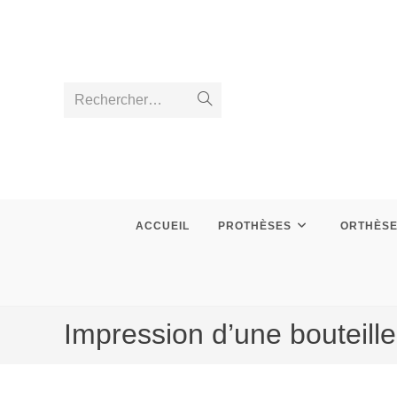
Skip
to
content
Rechercher…
Envoyer
la
recherche
ACCUEIL
PROTHÈSES
ORTHÈS
Impression d’une bouteill