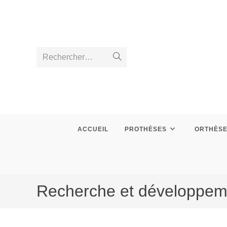
Skip
to
content
Rechercher…
Envoyer
la
recherche
ACCUEIL
PROTHÈSES
ORTHÈS
Recherche et développeme